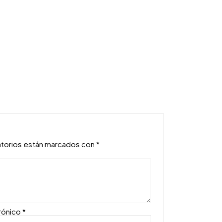
atorios están marcados con
*
rónico
*