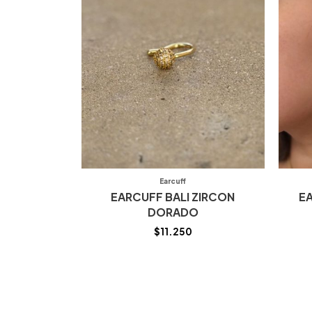
Earcuff
EARCUFF BALI ZIRCON
E
DORADO
$
11.250