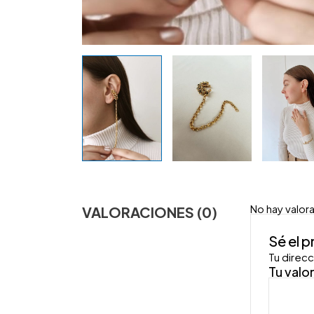
No hay valor
VALORACIONES (0)
Sé el 
Tu direcc
Tu valo