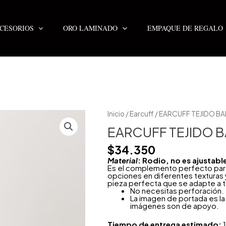
CESORIOS
ORO LAMINADO
EMPAQUE DE REGALO
EARCUFF
Inicio
/
Earcuff
/ EARCUFF TEJIDO BA
TEJIDO
BALI
EARCUFF TEJIDO B
CHAIN
cantidad
$
34.350
Material
: Rodio, no es ajustabl
Es el complemento perfecto para t
opciones en diferentes texturas
pieza perfecta que se adapte a t
No necesitas perforación.
La imagen de portada es la 
imágenes son de apoyo.
Tiempo de entrega estimado:
1