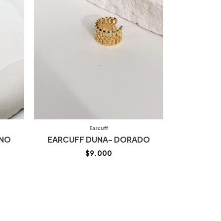
Earcuff
ONO
EARCUFF DUNA- DORADO
$
9.000