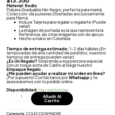
$
13.350
Material
: Rodio
Pulsera Graduable hilo Negro, perfecta para mamá,
Colección de pulseras Diseñadas exclusivamente
para Mamá.
Incluye Tarjeta para regalar o regalarte (Puede
variar)
La imagen de portada es la que representa la
Referencia, las otras imágenes son de apoyo.
Hecho a mano en Colombia
Tiempo de entrega estimado:
1-2 días hábiles
(En
temporadas de alta cantidad de pedidos, nuestros
tiempos de entrega pueden variar).
¿
Es Un Regalo?
Sorprende a esa persona especial
con un toque extra de Cariño al Elegir nuestro
Empaque Regalo.
¿Me pueden ayudar a realizar mi orden en línea?
¡Por supuesto! Contáctanos por
Whatsapp
y te
asesoraremos con tu pedido online.
Disponibilidad:
Hay existencias
Añadir Al
Carrito
Categoría:
COLECCION MADRE