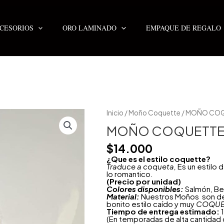
CESORIOS
ORO LAMINADO
EMPAQUE DE REGALO
MOÑO
Inicio
/
Moño Coquette
/ MOÑO CO
COQUETTE
COLORS
MOÑO COQUETTE
cantidad
$
14.000
¿Que es el estilo coquette?
Traduce a coqueta,
Es un estilo 
lo romantico.
(Precio por unidad)
Colores disponibles:
Salmón, Be
Material:
Nuestros Moños son de t
bonito estilo caído y muy
COQUE
Tiempo de entrega estimado:
1
(En temporadas de alta cantidad