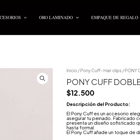
CESORIOS
ORO LAMINADO
EMPAQUE DE REGALO
PONY
Inicio
/
Pony Cuff- Hair clips
/ PONY 
CUFF
DOBLE
PONY CUFF DOBLE
CLASSIC
PLATEADO
$
12.500
2X1
cantidad
Descripción del Producto:
El Pony Cuff es un accesorio eleg
asegurar tu peinado. Fabricado co
presenta un diseño sofisticado qu
hasta formal.
El Pony Cuff añade un toque de dist