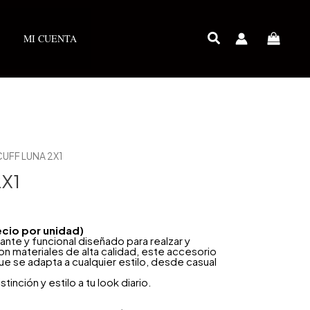
MI CUENTA
CUFF LUNA 2X1
X1
ecio por unidad)
ante y funcional diseñado para realzar y
n materiales de alta calidad, este accesorio
e se adapta a cualquier estilo, desde casual
inción y estilo a tu look diario.