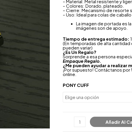
– Material: Metal resistente y lig
– Colores: Dorado, plateado.
– Cierre: Mecanismo de resorte 
– Uso: Ideal para colas de caball
La imagen de portada es la 
imágenes son de apoyo.
Tiempo de entrega estimado:
1
(En temporadas de alta cantidad
pueden variar)
¿
Es Un Regalo?
Sorprende a esa persona especial
Empaque Regalo.
¿Me pueden ayudar a realizar m
¡Por supuesto! Contáctanos por
online.
PONY CUFF
Añadir Al Ca