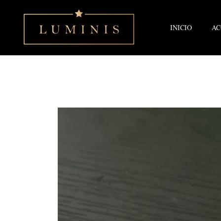
Ir
al
contenido
INICIO
AC