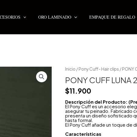
CESORIOS
ORO LAMINADO
EMPAQUE DE REGALO
PONY
Inicio
/
Pony Cuff- Hair clips
/ PONY 
CUFF
LUNA
PONY CUFF LUNA 2
2X1
cantidad
$
11.900
Descripción del Producto: (Pr
El Pony Cuff es un accesorio eleg
asegurar tu peinado. Fabricado co
presenta un diseño sofisticado qu
hasta formal.
El Pony Cuff añade un toque de dist
Características