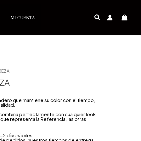
MI CUENTA
REZA
ZA
adero que mantiene su color con el tiempo,
alidad.
e combina perfectamente con cualquier look.
que representa la Referencia, las otras
-2 días hábiles
 de pedidos, nuestros tiempos de entrega