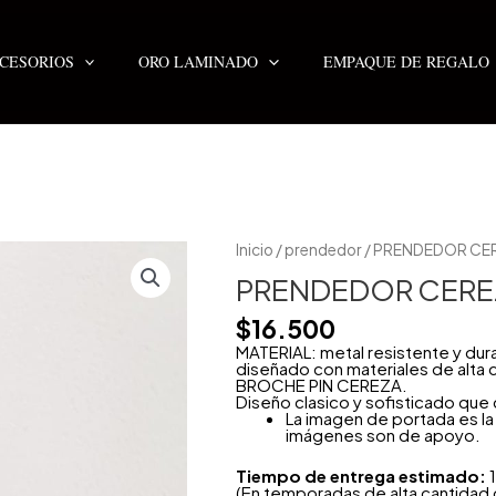
CESORIOS
ORO LAMINADO
EMPAQUE DE REGALO
PRENDEDOR
Inicio
/
prendedor
/ PRENDEDOR CE
CEREZA
cantidad
PRENDEDOR CERE
$
16.500
MATERIAL: metal resistente y dur
diseñado con materiales de alta c
BROCHE PIN CEREZA.
Diseño clasico y sofisticado qu
La imagen de portada es la 
imágenes son de apoyo.
Tiempo de entrega estimado:
1
(En temporadas de alta cantidad