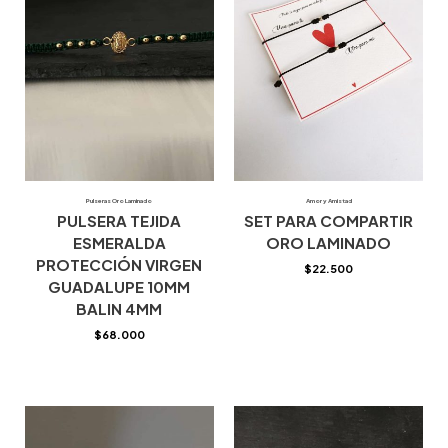
Pulseras Oro Laminado
Amor y Amistad
PULSERA TEJIDA
SET PARA COMPARTIR
ESMERALDA
ORO LAMINADO
PROTECCIÓN VIRGEN
$
22.500
GUADALUPE 10MM
BALIN 4MM
$
68.000