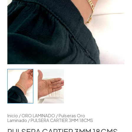
Inicio
/
ORO LAMINADO
/
Pulseras Oro
Laminado
/ PULSERA CARTIER 3MM 18CMS
PULSERA CARTIER 3MM 18CMS