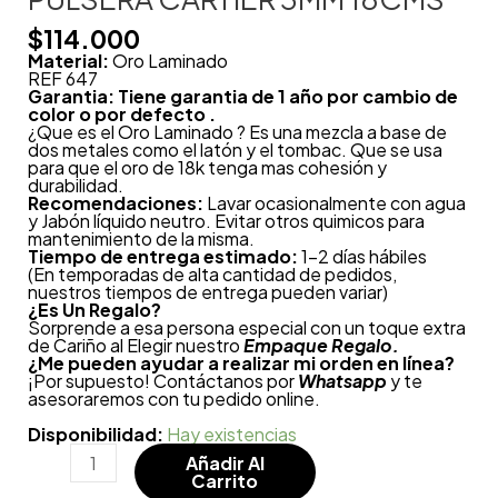
$
114.000
Material:
Oro Laminado
REF 647
Garantia: Tiene garantia de 1 año por cambio de
color o por defecto .
¿Que es el Oro Laminado ? Es una mezcla a base de
dos metales como el latón y el tombac. Que se usa
para que el oro de 18k tenga mas cohesión y
durabilidad.
Recomendaciones:
Lavar ocasionalmente con agua
y Jabón líquido neutro. Evitar otros quimicos para
mantenimiento de la misma.
Tiempo de entrega estimado:
1-2 días hábiles
(En temporadas de alta cantidad de pedidos,
nuestros tiempos de entrega pueden variar)
¿
Es Un Regalo?
Sorprende a esa persona especial con un toque extra
de Cariño al Elegir nuestro
Empaque Regalo.
¿Me pueden ayudar a realizar mi orden en línea?
¡Por supuesto! Contáctanos por
Whatsapp
y te
asesoraremos con tu pedido online.
Disponibilidad:
Hay existencias
Añadir Al
Carrito