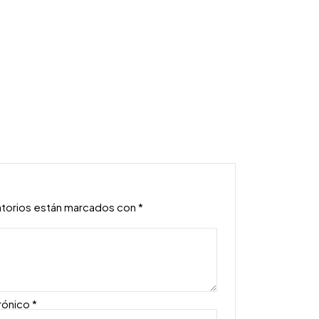
”
atorios están marcados con
*
rónico
*