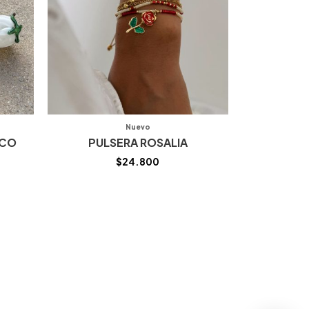
Nuevo
NCO
PULSERA ROSALIA
$
24.800