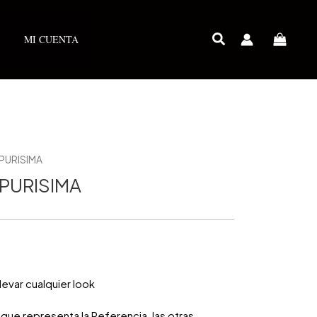
MI CUENTA
PURISIMA
PURISIMA
evar cualquier look
que representa la Referencia, las otras