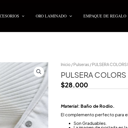
CESORIOS
ORO LAMINADO
EMPAQUE DE REGALO
Inicio
/
Pulseras
/ PULSERA COLORS 
PULSERA COLORS 
$
28.000
Material
: Baño de Rodio.
El complemento perfecto para el
Son Graduables.
La imagen de portada es la 