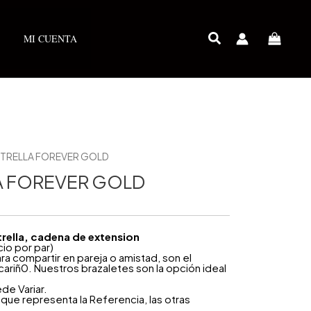
MI CUENTA
STRELLA FOREVER GOLD
A FOREVER GOLD
strella, cadena de extension
cio por par)
a compartir en pareja o amistad, son el
ariñ0. Nuestros brazaletes son la opción ideal
ede Variar.
que representa la Referencia, las otras