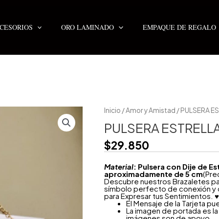
CESORIOS
ORO LAMINADO
EMPAQUE DE REGALO
PULSERA
Inicio
/
Amor y Amistad
/ PULSERA E
ESTRELLA
FOREVER
PULSERA ESTRELL
GOLD
cantidad
$
29.850
Material
: Pulsera con Dije de E
aproximadamente de 5 cm
(Pre
Descubre nuestros Brazaletes par
símbolo perfecto de conexión y c
para Expresar tus Sentimientos. ♥
El Mensaje de la Tarjeta pu
La imagen de portada es la 
imágenes son de apoyo.