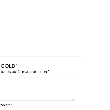
R GOLD”
atorios están marcados con
*
rónico
*