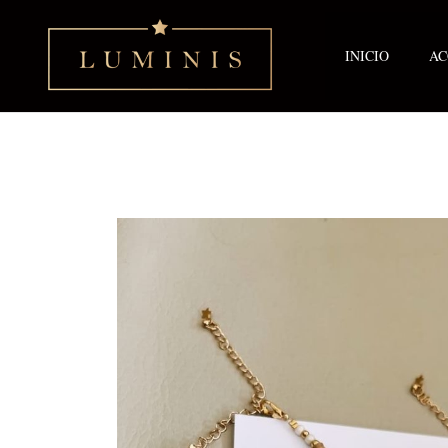
Ir
al
contenido
INICIO
AC