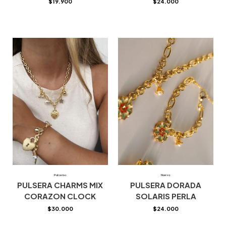
$
19.900
$
24.000
Pulseras
Nuevo
PULSERA CHARMS MIX
PULSERA DORADA
CORAZON CLOCK
SOLARIS PERLA
$
30.000
$
24.000