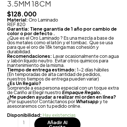
3.5MM 18CM
$
128.000
Material:
Oro Laminado
REF 820
Garantia: Tiene garantia de 1 año por cambio de
color o por defecto .
¿Que es el Oro Laminado ? Es una mezcla a base de
dos metales como el latón y el tombac. Que se usa
para que el oro de 18k tenga mas cohesión y
durabilidad.
Recomendaciones:
Lavar ocasionalmente con agua
y Jabón líquido neutro. Evitar otros quimicos para
mantenimiento de la misma.
Tiempo de entrega estimado:
1-2 días hábiles
(En temporadas de alta cantidad de pedidos,
nuestros tiempos de entrega pueden variar)
¿
Es Un Regalo?
Sorprende a esa persona especial con un toque extra
de Cariño al Elegir nuestro
Empaque Regalo.
¿Me pueden ayudar a realizar mi orden en línea?
¡Por supuesto! Contáctanos por
Whatsapp
y te
asesoraremos con tu pedido online.
Disponibilidad:
Hay existencias
Añadir Al
Carrito