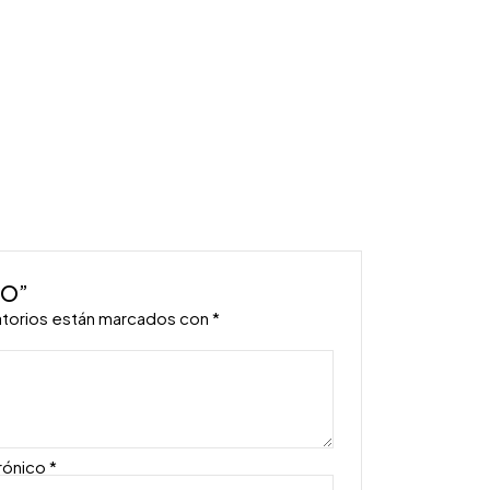
IO”
atorios están marcados con
*
rónico
*