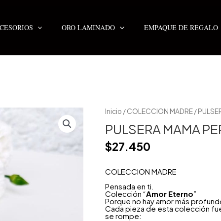
CESORIOS
ORO LAMINADO
EMPAQUE DE REGALO
Inicio
/
COLECCION MADRE
/ PULSE
PULSERA MAMA PER
$
27.450
COLECCION MADRE
Pensada en ti.
Colección “
Amor Eterno
”
Porque no hay amor más profundo
Cada pieza de esta colección fue
se rompe: