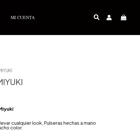
MI CUENTA
MIYUKI
MIYUKI
Miyuki
var cualquier look, Pulseras hechas a mano
ucho color.