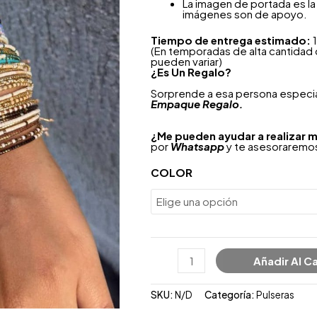
La imagen de portada es la 
imágenes son de apoyo.
Tiempo de entrega estimado:
1
(En temporadas de alta cantidad
pueden variar)
¿
Es Un Regalo?
Sorprende a esa persona especial
Empaque Regalo.
¿Me pueden ayudar a realizar m
por
Whatsapp
y te asesoraremos
COLOR
Añadir Al Ca
SKU:
N/D
Categoría:
Pulseras