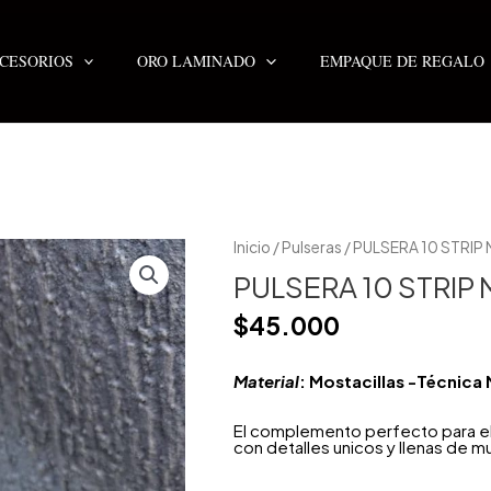
CESORIOS
ORO LAMINADO
EMPAQUE DE REGALO
PULSERA
Inicio
/
Pulseras
/ PULSERA 10 STRIP 
10
STRIP
PULSERA 10 STRIP 
MIYUKI
cantidad
$
45.000
Material
: Mostacillas -Técnica 
El complemento perfecto para ele
con detalles unicos y llenas de m