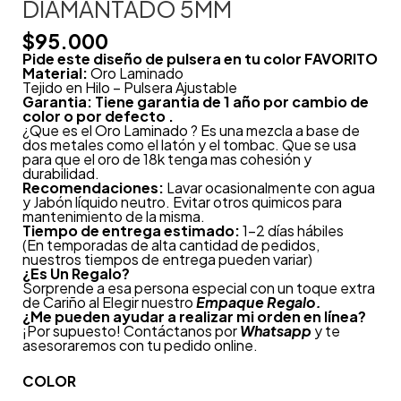
DIAMANTADO 5MM
$
95.000
Pide este diseño de pulsera en tu color FAVORITO
Material:
Oro Laminado
Tejido en Hilo – Pulsera Ajustable
Garantia: Tiene garantia de 1 año por cambio de
color o por defecto .
¿Que es el Oro Laminado ? Es una mezcla a base de
dos metales como el latón y el tombac. Que se usa
para que el oro de 18k tenga mas cohesión y
durabilidad.
Recomendaciones:
Lavar ocasionalmente con agua
y Jabón líquido neutro. Evitar otros quimicos para
mantenimiento de la misma.
Tiempo de entrega estimado:
1-2 días hábiles
(En temporadas de alta cantidad de pedidos,
nuestros tiempos de entrega pueden variar)
¿
Es Un Regalo?
Sorprende a esa persona especial con un toque extra
de Cariño al Elegir nuestro
Empaque Regalo.
¿Me pueden ayudar a realizar mi orden en línea?
¡Por supuesto! Contáctanos por
Whatsapp
y te
asesoraremos con tu pedido online.
COLOR