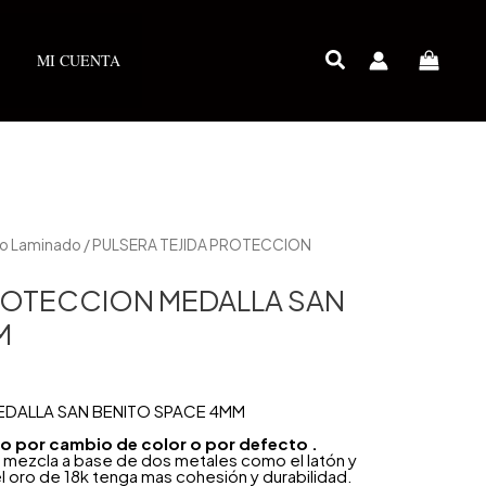
MI CUENTA
ro Laminado
/ PULSERA TEJIDA PROTECCION
PROTECCION MEDALLA SAN
M
EDALLA SAN BENITO SPACE 4MM
año por cambio de color o por defecto .
 mezcla a base de dos metales como el latón y
l oro de 18k tenga mas cohesión y durabilidad.