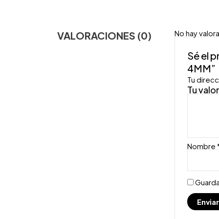
No hay valor
VALORACIONES (0)
Sé el 
4MM”
Tu direcc
Tu valo
Nombre
Guarda