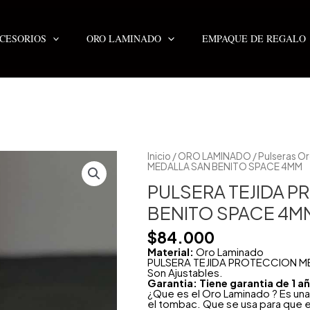
CESORIOS
ORO LAMINADO
EMPAQUE DE REGALO
PULSERA
Inicio
/
ORO LAMINADO
/
Pulseras O
TEJIDA
MEDALLA SAN BENITO SPACE 4MM
PROTECCION
MEDALLA
PULSERA TEJIDA 
SAN
BENITO
BENITO SPACE 4M
SPACE
4MM
$
84.000
cantidad
Material:
Oro Laminado
PULSERA TEJIDA PROTECCION M
Son Ajustables.
Garantia: Tiene garantia de 1 
¿Que es el Oro Laminado ? Es una
el tombac. Que se usa para que e