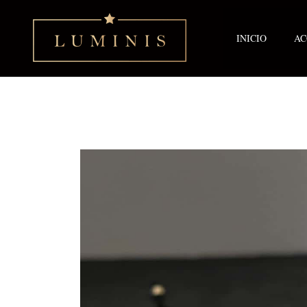
Ir
al
contenido
INICIO
AC