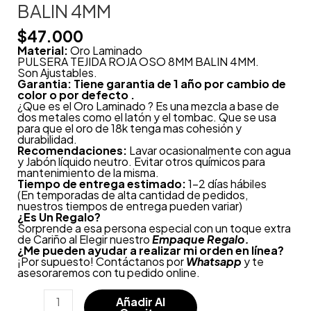
BALIN 4MM
$
47.000
Material:
Oro Laminado
PULSERA TEJIDA ROJA OSO 8MM BALIN 4MM.
Son Ajustables.
Garantia: Tiene garantia de 1 año por cambio de
color o por defecto .
¿Que es el Oro Laminado ? Es una mezcla a base de
dos metales como el latón y el tombac. Que se usa
para que el oro de 18k tenga mas cohesión y
durabilidad.
Recomendaciones:
Lavar ocasionalmente con agua
y Jabón líquido neutro. Evitar otros químicos para
mantenimiento de la misma.
Tiempo de entrega estimado:
1-2 días hábiles
(En temporadas de alta cantidad de pedidos,
nuestros tiempos de entrega pueden variar)
¿
Es Un Regalo?
Sorprende a esa persona especial con un toque extra
de Cariño al Elegir nuestro
Empaque Regalo.
¿Me pueden ayudar a realizar mi orden en línea?
¡Por supuesto! Contáctanos por
Whatsapp
y te
asesoraremos con tu pedido online.
Añadir Al