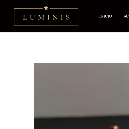
Ir
al
contenido
INICIO
AC