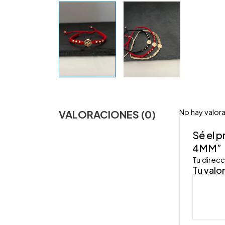
No hay valor
VALORACIONES (0)
Sé el 
4MM”
Tu direcc
Tu valo