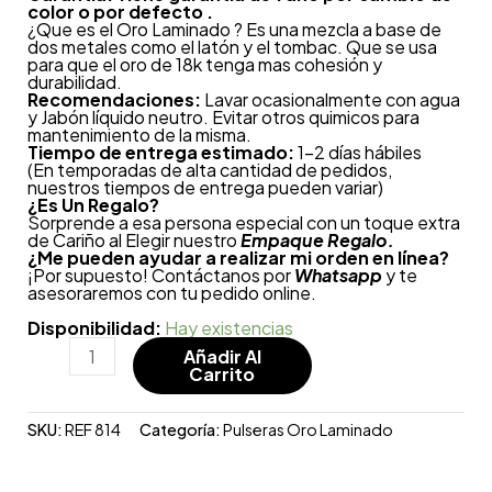
color o por defecto .
¿Que es el Oro Laminado ? Es una mezcla a base de
dos metales como el latón y el tombac. Que se usa
para que el oro de 18k tenga mas cohesión y
durabilidad.
Recomendaciones:
Lavar ocasionalmente con agua
y Jabón líquido neutro. Evitar otros quimicos para
mantenimiento de la misma.
Tiempo de entrega estimado:
1-2 días hábiles
(En temporadas de alta cantidad de pedidos,
nuestros tiempos de entrega pueden variar)
¿
Es Un Regalo?
Sorprende a esa persona especial con un toque extra
de Cariño al Elegir nuestro
Empaque Regalo.
¿Me pueden ayudar a realizar mi orden en línea?
¡Por supuesto! Contáctanos por
Whatsapp
y te
asesoraremos con tu pedido online.
Disponibilidad:
Hay existencias
Añadir Al
Carrito
SKU:
REF 814
Categoría:
Pulseras Oro Laminado