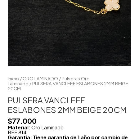
Inicio
/
ORO LAMINADO
/
Pulseras Oro
Laminado
/ PULSERA VANCLEEF ESLABONES 2MM BEIGE
20CM
PULSERA VANCLEEF
ESLABONES 2MM BEIGE 20CM
$
77.000
Material:
Oro Laminado
REF 814
Garantia: Tiene garantia de 1 año por cambio de