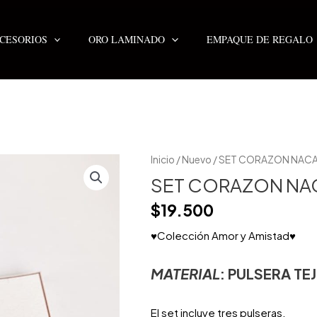
CESORIOS
ORO LAMINADO
EMPAQUE DE REGALO
SET
Inicio
/
Nuevo
/ SET CORAZON NACA
CORAZON
NACAR
SET CORAZON NA
x3
cantidad
$
19.500
♥Colección Amor y Amistad♥
MATERIAL
: PULSERA T
El set incluye tres pulseras.