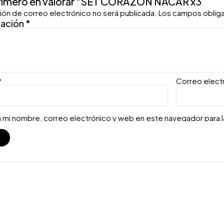
primero en valorar “SET CORAZON NACAR x3”
ión de correo electrónico no será publicada.
Los campos oblig
ración
*
*
Correo elect
 mi nombre, correo electrónico y web en este navegador para 
S