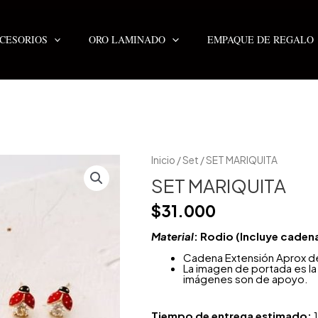
CESORIOS
ORO LAMINADO
EMPAQUE DE REGALO
SET
Inicio
/
Set
/ SET MARIQUITA
MARIQUITA
cantidad
SET MARIQUITA
$
31.000
Material
: Rodio (Incluye caden
Cadena Extensión Aprox d
La imagen de portada es la 
imágenes son de apoyo.
Tiempo de entrega estimado:
1