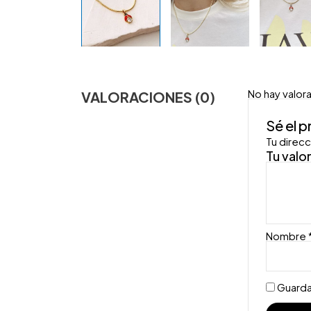
No hay valor
VALORACIONES (0)
Sé el 
Tu direcc
Tu valo
Nombre
Guarda