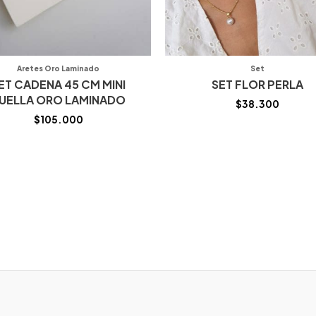
Aretes Oro Laminado
Set
ET CADENA 45 CM MINI
SET FLOR PERLA
UELLA ORO LAMINADO
$
38.300
$
105.000