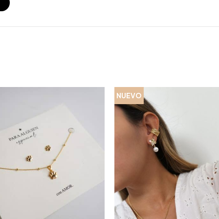
S
NUEVO