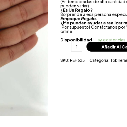
(En temporadas de alta cantidad
pueden variar)
¿
Es Un Regalo?
Sorprende a esa persona especial
Empaque Regalo.
¿Me pueden ayudar a realizar m
¡Por supuesto! Contáctanos por
online.
Disponibilidad:
Hay existencias
Añadir Al Ca
SKU:
REF 625
Categoría:
Tobiller