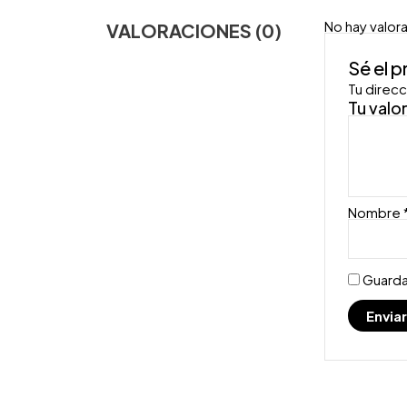
No hay valor
VALORACIONES (0)
Sé el 
Tu direcc
Tu valo
Nombre
Guarda