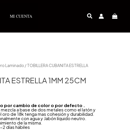
MI CUENTA
 Oro Laminado
/ TOBILLERA CUBANITA ESTRELLA
ITA ESTRELLA 1MM 25CM
año por cambio de color o por defecto .
 mezcla a base de dos metales como el latón y
l oro de 18k tenga mas cohesión y durabilidad.
onalmente con agua y Jabón líquido neutro.
nimiento de la misma.
-2 días hábiles