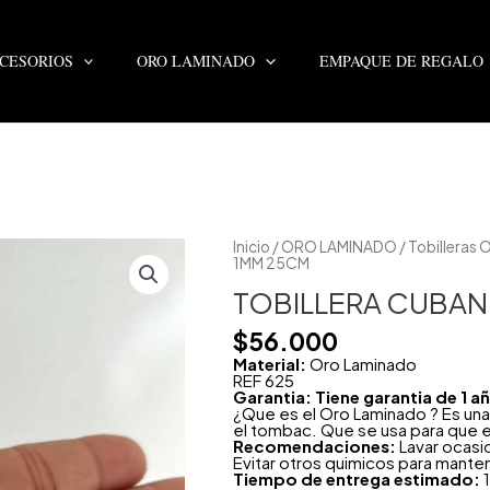
CESORIOS
ORO LAMINADO
EMPAQUE DE REGALO
TOBILLERA
Inicio
/
ORO LAMINADO
/
Tobilleras
CUBANITA
1MM 25CM
ESTRELLA
1MM
TOBILLERA CUBAN
25CM
cantidad
$
56.000
Material:
Oro Laminado
REF 625
Garantia: Tiene garantia de 1 
¿Que es el Oro Laminado ? Es una
el tombac. Que se usa para que e
Recomendaciones:
Lavar ocasi
Evitar otros quimicos para mante
Tiempo de entrega estimado:
1