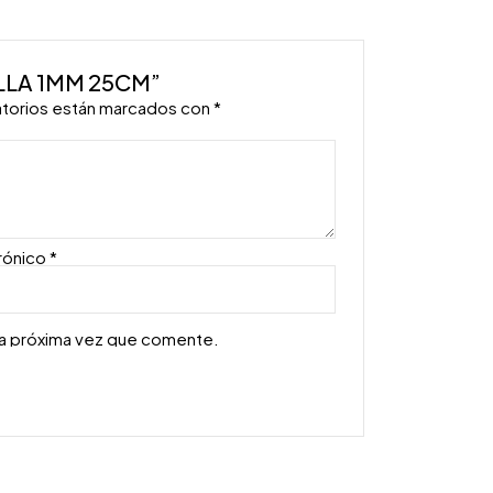
ELLA 1MM 25CM”
atorios están marcados con
*
rónico
*
la próxima vez que comente.