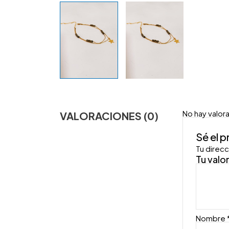
No hay valor
VALORACIONES (0)
Sé el 
Tu direcc
Tu valo
Nombre