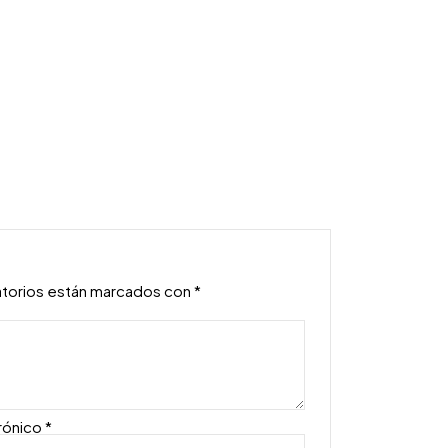
atorios están marcados con
*
rónico
*