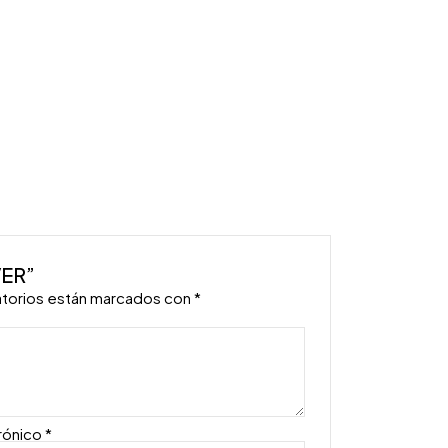
VER”
atorios están marcados con
*
rónico
*