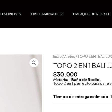
CESORIOS
ORO LAMINADO
EMPAQUE DE REGALO
TOPO
Inicio
/
Aretes
/ TOPO 2 EN 1 BALI LU
2
EN
TOPO 2 EN 1 BALI 
1
BALI
$
30.000
LUXURY
SILVER
Material
: Baño de Rodio.
cantidad
Topo 2 en 1 perfecto para darle vi
Tiempo de entrega estimado:
1