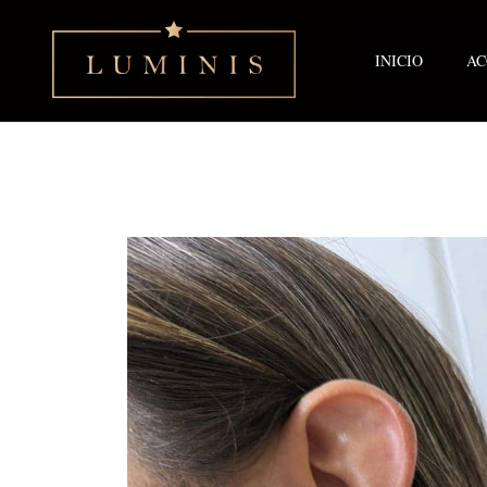
Ir
al
contenido
INICIO
AC