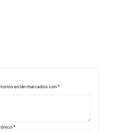
atorios están marcados con
*
rónico
*