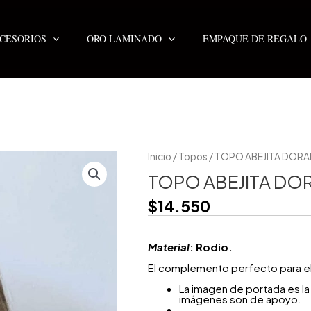
CESORIOS
ORO LAMINADO
EMPAQUE DE REGALO
Inicio
/
Topos
/ TOPO ABEJITA DOR
TOPO ABEJITA D
$
14.550
Material
: Rodio.
El complemento perfecto para ele
La imagen de portada es la 
imágenes son de apoyo.