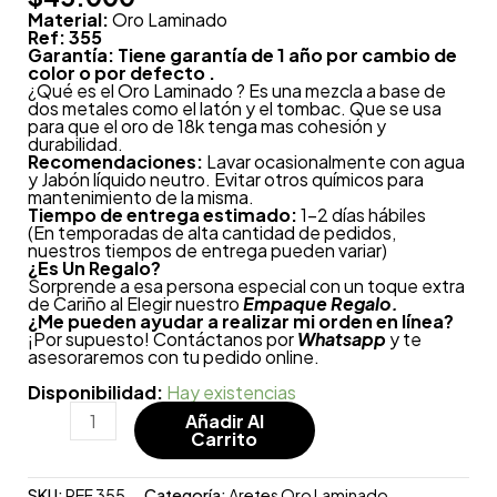
Material:
Oro Laminado
Ref: 355
Garantía: Tiene garantía de 1 año por cambio de
color o por defecto .
¿Qué es el Oro Laminado ? Es una mezcla a base de
dos metales como el latón y el tombac. Que se usa
para que el oro de 18k tenga mas cohesión y
durabilidad.
Recomendaciones:
Lavar ocasionalmente con agua
y Jabón líquido neutro. Evitar otros químicos para
mantenimiento de la misma.
Tiempo de entrega estimado:
1-2 días hábiles
(En temporadas de alta cantidad de pedidos,
nuestros tiempos de entrega pueden variar)
¿
Es Un Regalo?
Sorprende a esa persona especial con un toque extra
de Cariño al Elegir nuestro
Empaque Regalo.
¿Me pueden ayudar a realizar mi orden en línea?
¡Por supuesto! Contáctanos por
Whatsapp
y te
asesoraremos con tu pedido online.
Disponibilidad:
Hay existencias
Añadir Al
Carrito
SKU:
REF 355
Categoría:
Aretes Oro Laminado