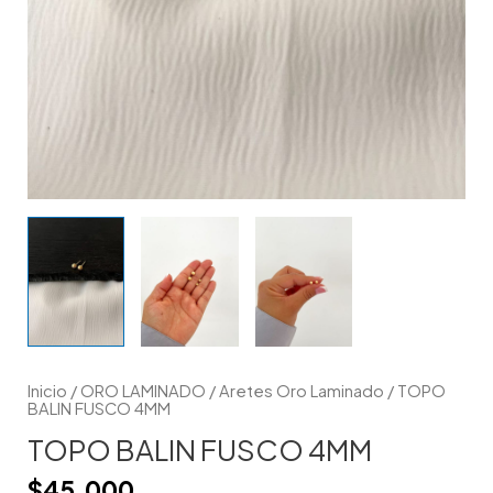
Inicio
/
ORO LAMINADO
/
Aretes Oro Laminado
/ TOPO
BALIN FUSCO 4MM
TOPO BALIN FUSCO 4MM
$
45.000