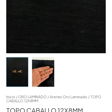
Inicio
/
ORO LAMINADO
/
Aretes Oro Laminado
/ TOPO
CABALLO 12X8MM
TOPO CABALLO 12X8MM