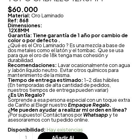
$
60.000
Material:
Oro Laminado
Ref: 868
Dimensiones:
12X8MM
Garantía: Tiene garantía de 1 año por cambio de
color o por defecto .
¿Qué es el Oro Laminado ? Es una mezcla a base de
dos metales como el latón y el tombac. Que se usa
para que el oro de 18k tenga mas cohesión y
durabilidad.
Recomendaciones:
Lavar ocasionalmente con agua
y Jabón líquido neutro. Evitar otros químicos para
mantenimiento de la misma.
Tiempo de entrega estimado:
1-2 días hábiles
(En temporadas de alta cantidad de pedidos,
nuestros tiempos de entrega pueden variar)
¿
Es Un Regalo?
Sorprende a esa persona especial con un toque extra
de Cariño al Elegir nuestro
Empaque Regalo.
¿Me pueden ayudar a realizar mi orden en línea?
¡Por supuesto! Contáctanos por
Whatsapp
y te
asesoraremos con tu pedido online.
Disponibilidad:
Hay existencias
Añadir Al