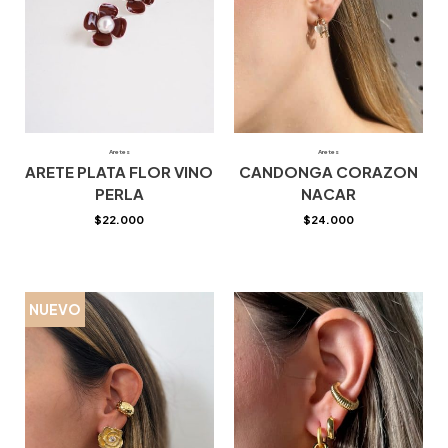
Aretes
Aretes
ARETE PLATA FLOR VINO
CANDONGA CORAZON
PERLA
NACAR
$
22.000
$
24.000
NUEVO