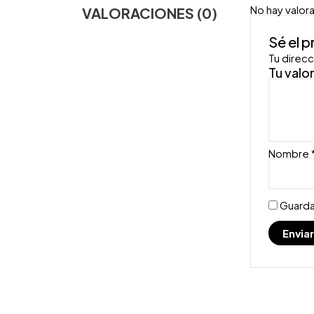
No hay valor
VALORACIONES (0)
Sé el 
Tu direcc
Tu valo
Nombre
Guarda