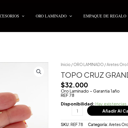
CESORIOS
ORO LAMINADO
EMPAQUE DE REGALO
TOPO
Inicio
/
ORO LAMINADO
/
Aretes Oro
CRUZ
GRANDE
TOPO CRUZ GRAN
cantidad
$
32.000
Oro Laminado ~ Garantia 1año
REF 78
Disponibilidad:
Hay existencias
Añadir Al Ca
SKU:
REF 78
Categoría:
Aretes Or