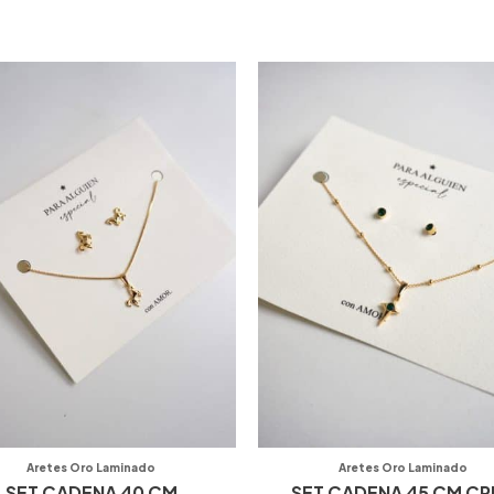
S
Aretes Oro Laminado
Aretes Oro Laminado
SET CADENA 40 CM
SET CADENA 45 CM CR