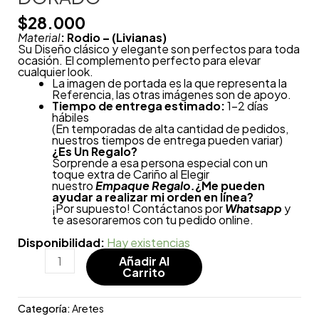
$
28.000
Material
: Rodio – (Livianas)
Su Diseño clásico y elegante son perfectos para toda
ocasión. El complemento perfecto para elevar
cualquier look.
La imagen de portada es la que representa la
Referencia, las otras imágenes son de apoyo.
Tiempo de entrega estimado:
1-2 días
hábiles
(En temporadas de alta cantidad de pedidos,
nuestros tiempos de entrega pueden variar)
¿
Es Un Regalo?
Sorprende a esa persona especial con un
toque extra de Cariño al Elegir
nuestro
Empaque Regalo.
¿Me pueden
ayudar a realizar mi orden en línea?
¡Por supuesto! Contáctanos por
Whatsapp
y
te asesoraremos con tu pedido online.
Disponibilidad:
Hay existencias
Añadir Al
Carrito
Categoría:
Aretes