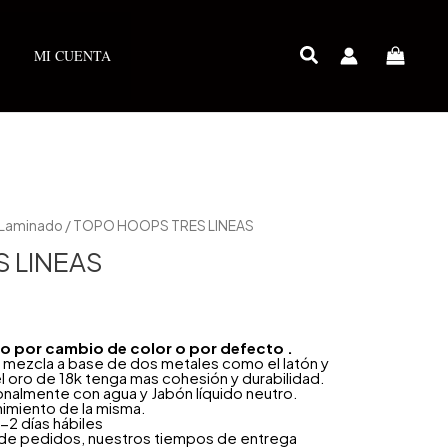
MI CUENTA
 Laminado
/ TOPO HOOPS TRES LINEAS
 LINEAS
año por cambio de color o por defecto .
 mezcla a base de dos metales como el latón y
l oro de 18k tenga mas cohesión y durabilidad.
onalmente con agua y Jabón líquido neutro.
nimiento de la misma.
-2 días hábiles
 de pedidos, nuestros tiempos de entrega