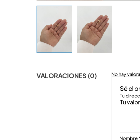
No hay valor
VALORACIONES (0)
Sé el 
Tu direcc
Tu valo
Nombre