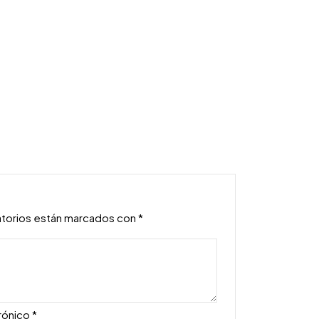
atorios están marcados con
*
rónico
*