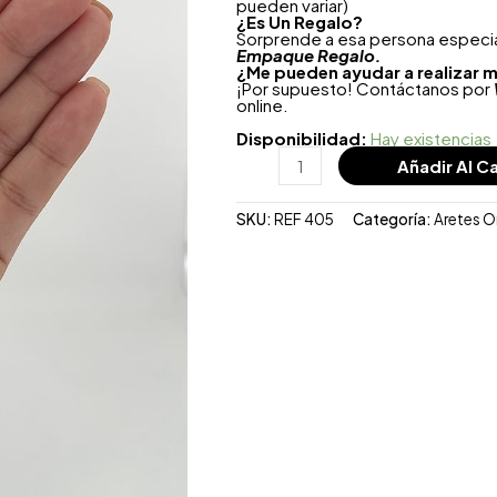
pueden variar)
¿
Es Un Regalo?
Sorprende a esa persona especial
Empaque Regalo.
¿Me pueden ayudar a realizar m
¡Por supuesto! Contáctanos por
online.
Disponibilidad:
Hay existencias
Añadir Al Ca
SKU:
REF 405
Categoría:
Aretes 