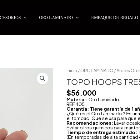
CESORIOS
ORO LAMINADO
EMPAQUE DE REGALO
TOPO
Inicio
/
ORO LAMINADO
/
Aretes Oro
HOOPS
TRES
TOPO HOOPS TRES
LINEAS
cantidad
$
56.000
Material:
Oro Laminado
REF 405
Garantía: Tiene garantía de 1 
¿Qué es el Oro Laminado ? Es una
el tombac. Que se usa para que e
Recomendaciones:
Lavar ocasi
Evitar otros químicos para mante
Tiempo de entrega estimado:
1
(En temporadas de alta cantidad