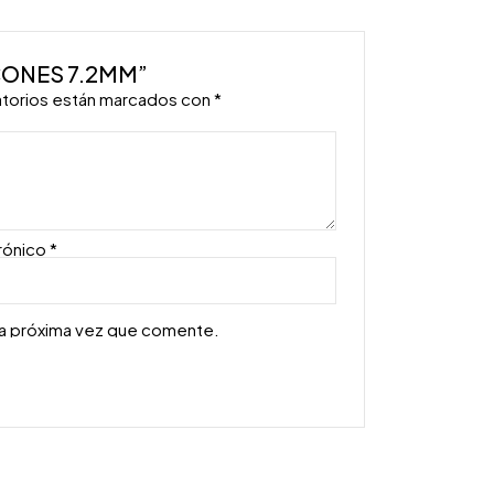
RCONES 7.2MM”
atorios están marcados con
*
rónico
*
la próxima vez que comente.