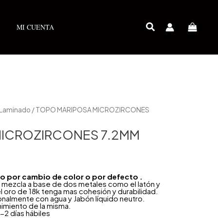
MI CUENTA
 Laminado
/ TOPO MARIPOSA MICROZIRCONES
MICROZIRCONES 7.2MM
año por cambio de color o por defecto .
 mezcla a base de dos metales como el latón y
l oro de 18k tenga mas cohesión y durabilidad.
onalmente con agua y Jabón líquido neutro.
nimiento de la misma.
-2 días hábiles