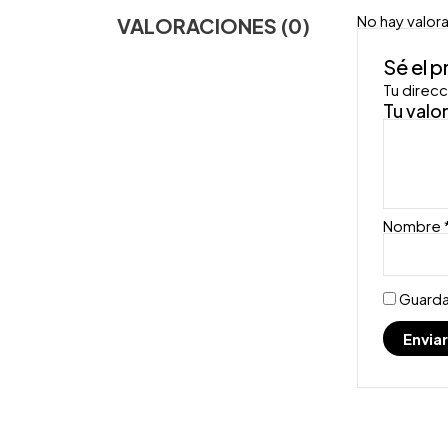
No hay valor
VALORACIONES (0)
Sé el 
Tu direcc
Tu valo
Nombre
Guarda