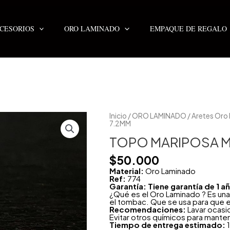
CESORIOS
ORO LAMINADO
EMPAQUE DE REGALO
TOPO
Inicio
/
ORO LAMINADO
/
Aretes Oro
MARIPOSA
7.2MM
MICROZIRCONES
7.2MM
TOPO MARIPOSA 
cantidad
$
50.000
Material:
Oro Laminado
Ref:
774
Garantía: Tiene garantía de 1 
¿Qué es el Oro Laminado ? Es una
el tombac. Que se usa para que e
Recomendaciones:
Lavar ocasi
Evitar otros químicos para mante
Tiempo de entrega estimado:
1