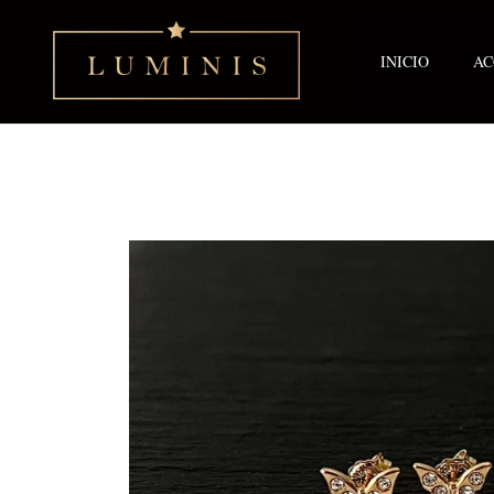
Ir
al
contenido
INICIO
AC