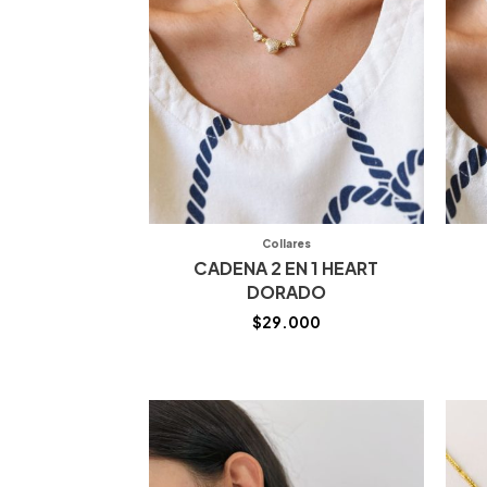
Collares
CADENA 2 EN 1 HEART
DORADO
$
29.000