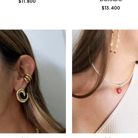
$
11.800
$
13.400