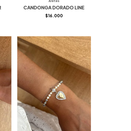
Aretes
R
CANDONGA DORADO LINE
$
16.000