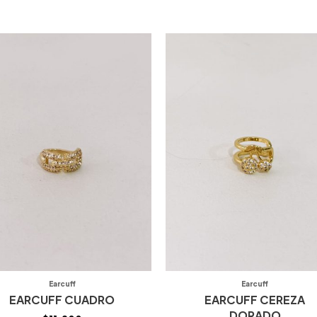
Earcuff
Earcuff
EARCUFF CUADRO
EARCUFF CEREZA
DORADO