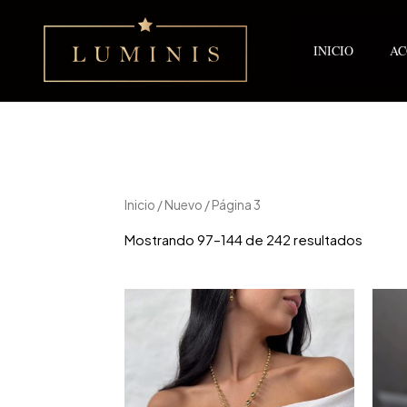
Ir
al
contenido
INICIO
AC
Inicio
/
Nuevo
/ Página 3
Mostrando 97–144 de 242 resultados