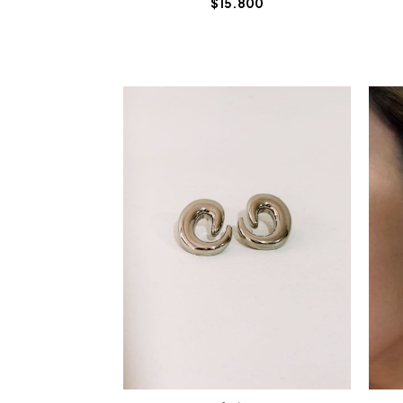
$
15.800