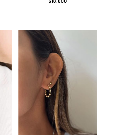
$
18.800