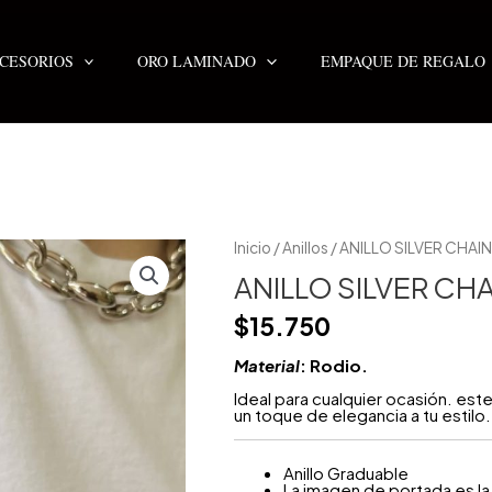
CESORIOS
ORO LAMINADO
EMPAQUE DE REGALO
ANILLO
Inicio
/
Anillos
/ ANILLO SILVER CHAIN
SILVER
CHAIN
ANILLO SILVER CHA
MAXI
cantidad
$
15.750
Material
: Rodio.
Ideal para cualquier ocasión. est
un toque de elegancia a tu estilo.
Anillo Graduable
La imagen de portada es la 