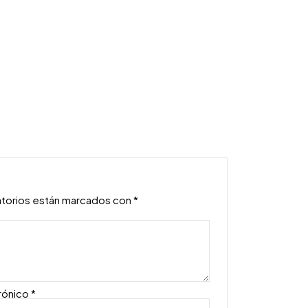
atorios están marcados con
*
rónico
*