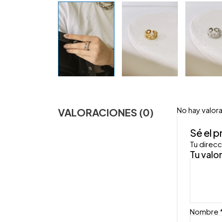
No hay valor
VALORACIONES (0)
Sé el 
Tu direcc
Tu valo
Nombre