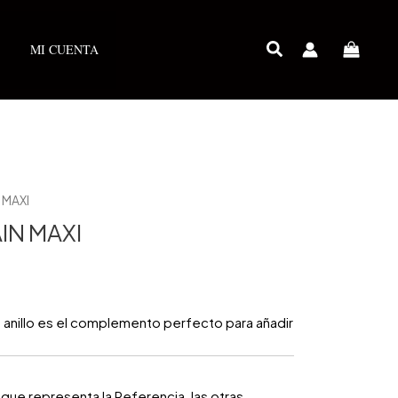
MI CUENTA
 MAXI
IN MAXI
e anillo es el complemento perfecto para añadir
que representa la Referencia, las otras