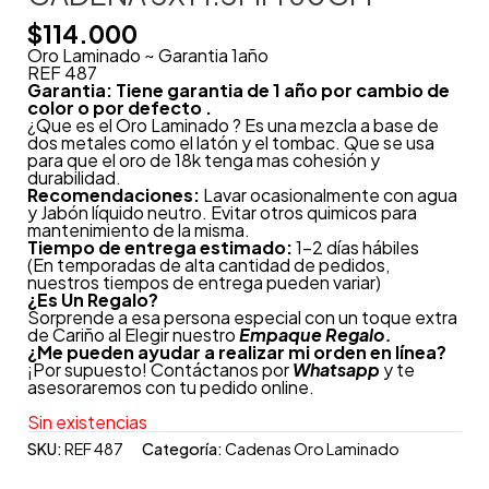
$
114.000
Oro Laminado ~ Garantia 1año
REF 487
Garantia: Tiene garantia de 1 año por cambio de
color o por defecto .
¿Que es el Oro Laminado ? Es una mezcla a base de
dos metales como el latón y el tombac. Que se usa
para que el oro de 18k tenga mas cohesión y
durabilidad.
Recomendaciones:
Lavar ocasionalmente con agua
y Jabón líquido neutro. Evitar otros quimicos para
mantenimiento de la misma.
Tiempo de entrega estimado:
1-2 días hábiles
(En temporadas de alta cantidad de pedidos,
nuestros tiempos de entrega pueden variar)
¿
Es Un Regalo?
Sorprende a esa persona especial con un toque extra
de Cariño al Elegir nuestro
Empaque Regalo.
¿Me pueden ayudar a realizar mi orden en línea?
¡Por supuesto! Contáctanos por
Whatsapp
y te
asesoraremos con tu pedido online.
Sin existencias
SKU:
REF 487
Categoría:
Cadenas Oro Laminado