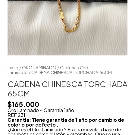
Inicio
/
ORO LAMINADO
/
Cadenas Oro
Laminado
/ CADENA CHINESCA TORCHADA 65CM
CADENA CHINESCA TORCHADA
65CM
$
165.000
Oro Laminado ~ Garantia 1año
REF 231
Garantia: Tiene garantia de 1 año por cambio de
color o por defecto .
¿Que es el Oro Laminado ? Es una mezcla a base de
dos metales como el latón y el tombac. Que se usa