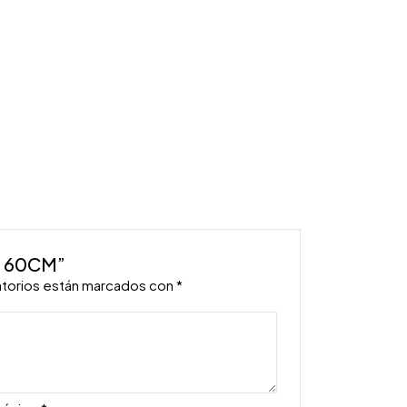
M 60CM”
atorios están marcados con
*