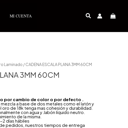
MI CUENTA
ro Laminado
/ CADENA ESCALA PLANA 3MM 60CM
PLANA 3MM 60CM
año por cambio de color o por defecto .
 mezcla a base de dos metales como el latón y
l oro de 18k tenga mas cohesión y durabilidad.
onalmente con agua y Jabón líquido neutro.
nimiento de la misma.
-2 días hábiles
 de pedidos, nuestros tiempos de entrega