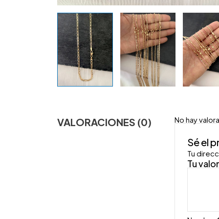
No hay valor
VALORACIONES (0)
Sé el 
Tu direcc
Tu valo