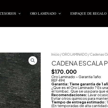
CESORIOS
ORO LAMINADO
EMPAQUE DE REGALO
CADENA
Inicio
/
ORO LAMINADO
/
Cadenas O
ESCALA
PLANA
CADENA ESCALA 
3MM
60CM
$
170.000
cantidad
Oro Laminado ~ Garantia 1año
REF 494
Garantia: Tiene garantia de 1 
¿Que es el Oro Laminado ? Es una
el tombac. Que se usa para que e
Recomendaciones:
Lavar ocasi
Evitar otros quimicos para mante
Tiempo de entrega estimado:
1
(En temporadas de alta cantidad