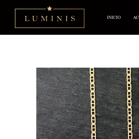
Ir
al
contenido
INICIO
AC