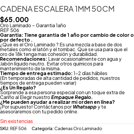
CADENA ESCALERA 1MM 50CM
$
65.000
Oro Laminado ~ Garantia 1año
REF 506
Garantia: Tiene garantia de 1 año por cambio de color o
por defecto .
¿Que es el Oro Laminado ? Es una mezcla a base de dos
metales como el latón y el tombac. Que se usa para que el
oro de 18k tenga mas cohesión y durabilidad.
Recomendaciones:
Lavar ocasionalmente con agua y
Jabón líquido neutro. Evitar otros quimicos para
mantenimiento de la misma.
Tiempo de entrega estimado:
1-2 días hábiles
(En temporadas de alta cantidad de pedidos, nuestros
tiempos de entrega pueden variar)
¿
Es Un Regalo?
Sorprende a esa persona especial con un toque extra de
Cariño al Elegir nuestro
Empaque Regalo.
¿Me pueden ayudar a realizar mi orden en línea?
¡Por supuesto! Contáctanos por
Whatsapp
y te
asesoraremos con tu pedido online.
Sin existencias
SKU:
REF 506
Categoría:
Cadenas Oro Laminado