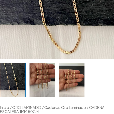
Inicio
/
ORO LAMINADO
/
Cadenas Oro Laminado
/ CADENA
ESCALERA 1MM 50CM