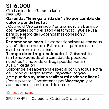
$
116.000
Oro Laminado ~ Garantia 1año
REF 493
Garantia: Tiene garantia de 1 año por cambio de
color o por defecto .
¿Que es el Oro Laminado ? Es una mezcla a base de
dos metales como el latón y el tombac. Que se usa
para que el oro de 18k tenga mas cohesión y
durabilidad.
Recomendaciones:
Lavar ocasionalmente con agua
y Jabón líquido neutro. Evitar otros quimicos para
mantenimiento de la misma.
Tiempo de entrega estimado:
1-2 días hábiles
(En temporadas de alta cantidad de pedidos,
nuestros tiempos de entrega pueden variar)
¿
Es Un Regalo?
Sorprende a esa persona especial con un toque extra
de Cariño al Elegir nuestro
Empaque Regalo.
¿Me pueden ayudar a realizar mi orden en línea?
¡Por supuesto! Contáctanos por
Whatsapp
y te
asesoraremos con tu pedido online.
Sin existencias
SKU:
REF 493
Categoría:
Cadenas Oro Laminado