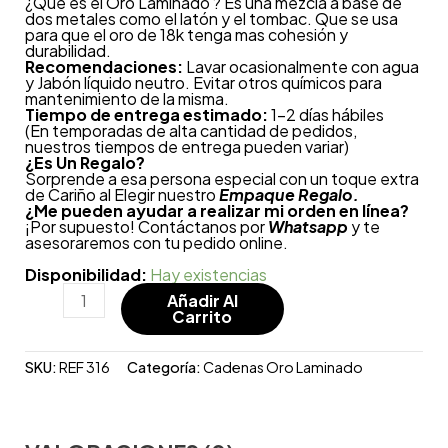
¿Qué es el Oro Laminado ? Es una mezcla a base de
dos metales como el latón y el tombac. Que se usa
para que el oro de 18k tenga mas cohesión y
durabilidad.
Recomendaciones:
Lavar ocasionalmente con agua
y Jabón líquido neutro. Evitar otros químicos para
mantenimiento de la misma.
Tiempo de entrega estimado:
1-2 días hábiles
(En temporadas de alta cantidad de pedidos,
nuestros tiempos de entrega pueden variar)
¿
Es Un Regalo?
Sorprende a esa persona especial con un toque extra
de Cariño al Elegir nuestro
Empaque Regalo.
¿Me pueden ayudar a realizar mi orden en línea?
¡Por supuesto! Contáctanos por
Whatsapp
y te
asesoraremos con tu pedido online.
Disponibilidad:
Hay existencias
Añadir Al
Carrito
SKU:
REF 316
Categoría:
Cadenas Oro Laminado