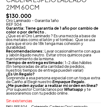
2MM 60CM
$
130.000
Oro Laminado ~ Garantia 1año
REF 504
Garantia: Tiene garantia de 1 año por cambio de
color o por defecto .
¿Que es el Oro Laminado ? Es una mezcla a base de
dos metales como el latón y el tombac. Que se usa
para que el oro de 18k tenga mas cohesión y
durabilidad.
Recomendaciones:
Lavar ocasionalmente con agua
y Jabón líquido neutro. Evitar otros quimicos para
mantenimiento de la misma.
Tiempo de entrega estimado:
1-2 días hábiles
(En temporadas de alta cantidad de pedidos,
nuestros tiempos de entrega pueden variar)
¿
Es Un Regalo?
Sorprende a esa persona especial con un toque extra
de Cariño al Elegir nuestro
Empaque Regalo.
¿Me pueden ayudar a realizar mi orden en línea?
¡Por supuesto! Contáctanos por
Whatsapp
y te
asesoraremos con tu pedido online.
Sin existencias
SKU:
REF 504
Categoría:
Cadenas Oro Laminado