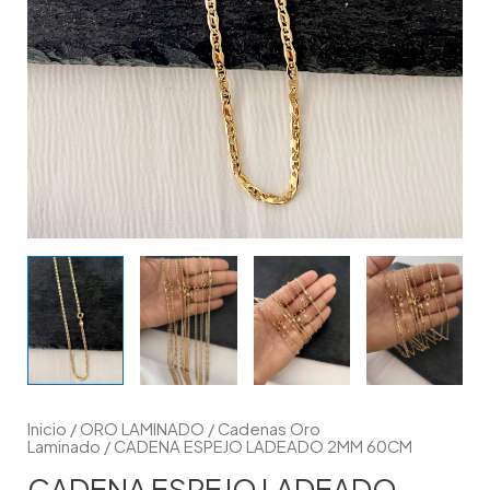
Inicio
/
ORO LAMINADO
/
Cadenas Oro
Laminado
/ CADENA ESPEJO LADEADO 2MM 60CM
CADENA ESPEJO LADEADO