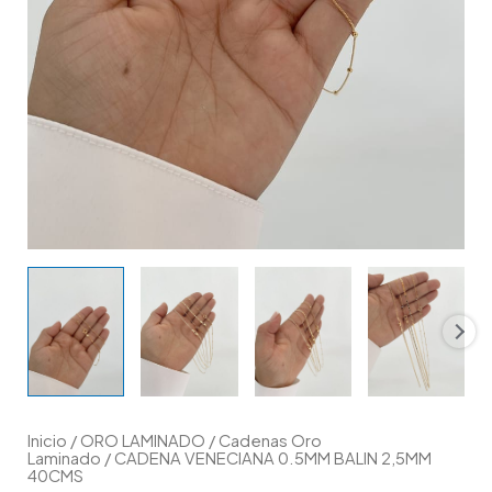
Inicio
/
ORO LAMINADO
/
Cadenas Oro
Laminado
/ CADENA VENECIANA 0.5MM BALIN 2,5MM
40CMS