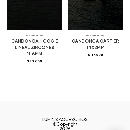
Aretes Oro Laminado
Aretes Oro Laminado
CANDONGA HOGGIE
CANDONGA CARTIER
LINEAL ZIRCONES
14X2MM
11.6MM
$
117.000
$
80.000
LUMINIS ACCESORIOS
©Copyright
2026