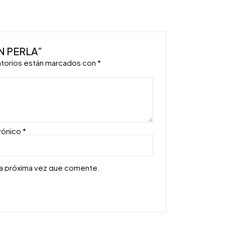
N PERLA”
atorios están marcados con
*
rónico
*
la próxima vez que comente.