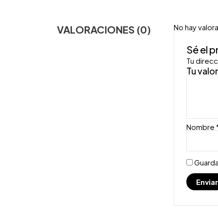
No hay valor
VALORACIONES (0)
Sé el 
Tu direcc
Tu valo
Nombre
Guarda