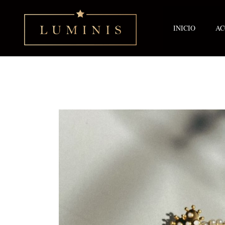
Ir
al
contenido
INICIO
AC