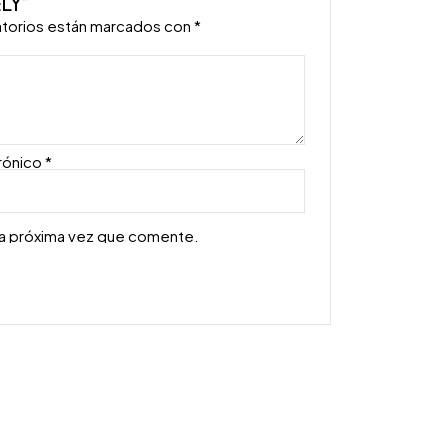
LY”
atorios están marcados con
*
rónico
*
la próxima vez que comente.