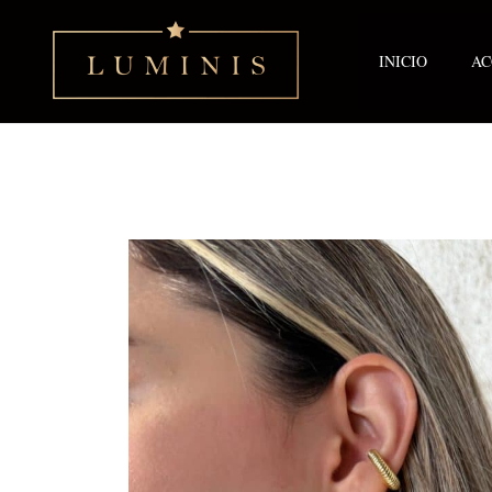
Ir
al
contenido
INICIO
AC