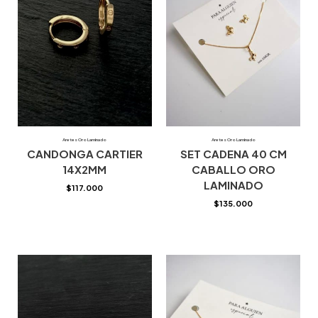
Aretes Oro Laminado
Aretes Oro Laminado
CANDONGA CARTIER
SET CADENA 40 CM
14X2MM
CABALLO ORO
LAMINADO
$
117.000
$
135.000