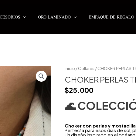
CESORIOS
ORO LAMINADO
EMPAQUE DE REGALO
Inicio
/
Collares
/ CHOKER PERLAS T
CHOKER PERLAS T
$
25.000
🌊
COLECCI
Choker con perlas y mostacill
Perfecta para esos días de sol, p
Un diseño inspirado en el océano