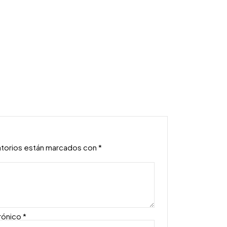
atorios están marcados con
*
rónico
*