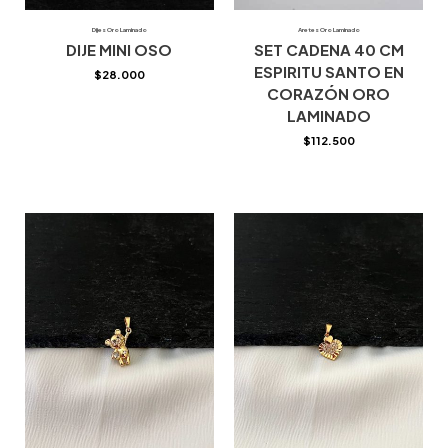
Dijes Oro Laminado
Aretes Oro Laminado
DIJE MINI OSO
SET CADENA 40 CM
ESPIRITU SANTO EN
$
28.000
CORAZÓN ORO
LAMINADO
$
112.500